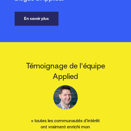
En savoir plus
Témoignage de l'équipe
Applied
« toutes les communautés d’intérêt
ont vraiment enrichi mon