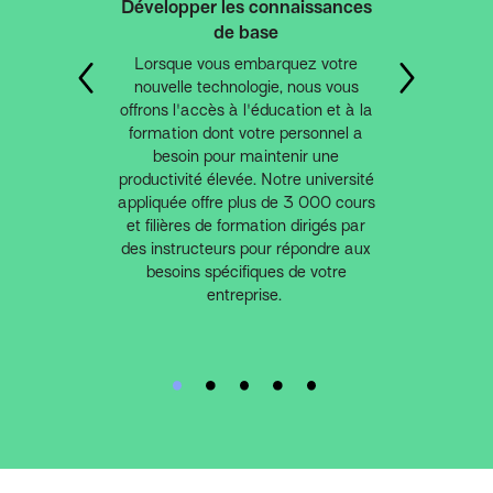
Développer les connaissances
Résultats moteurs
de base
Nous savons que vivre n'est que le
Lorsque vous embarquez votre
début. En tant que votre partenaire
nouvelle technologie, nous vous
dans la transformation de la
offrons l'accès à l'éducation et à la
technologie, nous voulons
formation dont votre personnel a
comprendre la valeur que vous
besoin pour maintenir une
voulez du système et fournir la
productivité élevée. Notre université
formation continue, les bilans de
appliquée offre plus de 3 000 cours
santé, le coaching et le conseil pour
et filières de formation dirigés par
vous y amener avec nos services
des instructeurs pour répondre aux
d'adoption.
besoins spécifiques de votre
entreprise.