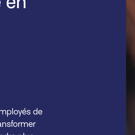
e en
employés de
ansformer