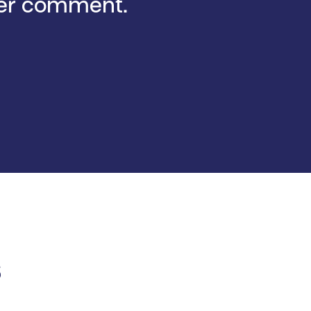
rer comment.
s