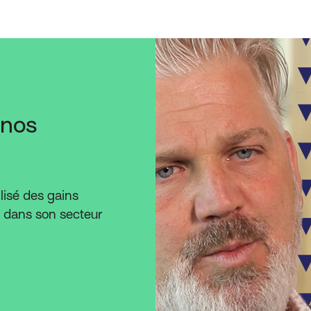
 nos
isé des gains
té dans son secteur