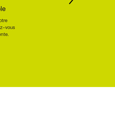
lientèle
inet selon les
 fil. Offrez-leur
sissent.