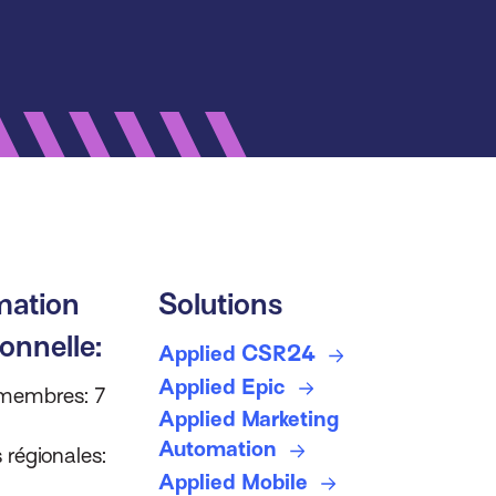
mation
Solutions
onnelle:
Applied CSR24
Applied Epic
 membres: 7
Applied Marketing
Automation
 régionales:
Applied Mobile