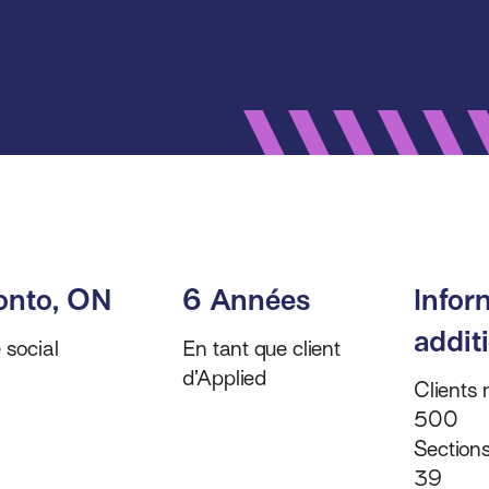
onto, ON
6 Années
Infor
additi
 social
En tant que client
d’Applied
Clients
500
Sections
39