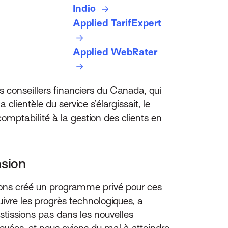
Indio
Applied TarifExpert
Applied WebRater
s conseillers financiers du Canada, qui
lientèle du service s’élargissait, le
omptabilité à la gestion des clients en
nsion
avions créé un programme privé pour ces
uivre les progrès technologiques, a
tissions pas dans les nouvelles
ployées, et nous avions du mal à atteindre