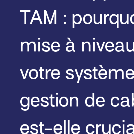
TAM : pourquo
mise à nivea
votre systèm
gestion de ca
est-elle cruci