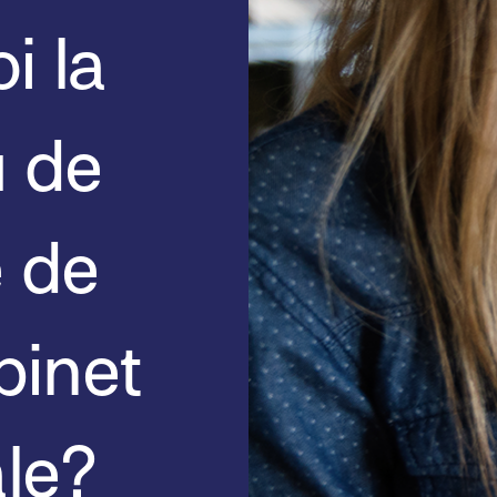
i la
u de
e de
binet
ale?