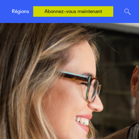
États-Unis (Anglais)
Régions
Abonnez-vous maintenant
R. U. (Anglais)