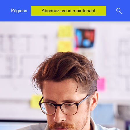
États-Unis (Anglais)
Régions
Abonnez-vous maintenant
R. U. (Anglais)