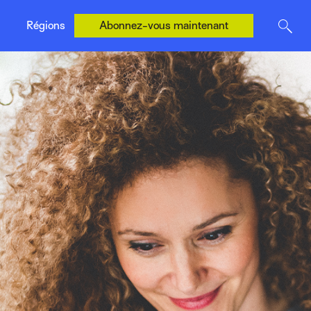
États-Unis (Anglais)
Régions
Abonnez-vous maintenant
R. U. (Anglais)